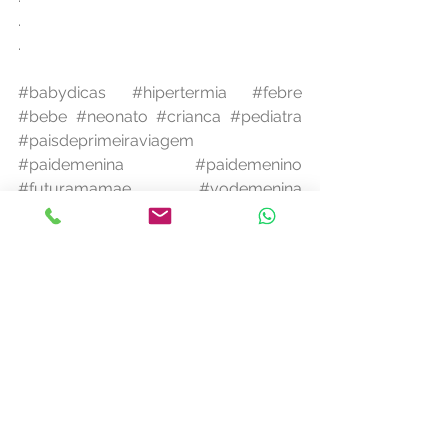
.
.
#babydicas
#hipertermia
#febre
#bebe
#neonato
#crianca
#pediatra
#paisdeprimeiraviagem
#paidemenina
#paidemenino
#futuramamae
#vodemenina
#gestante
#paisdegemeos
#paisolteiro
#paisdeautista
saúde infantil
calor
febre
hipertermia
cuidados
hidratação
criança
pediatra
Cuidados Infantis