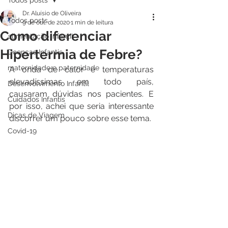
Todos posts
Dr. Aluísio de Oliveira
Todos posts
9 de out. de 2020
1 min de leitura
Como diferenciar
alimentação infantil
Hipertermia de Febre?
Doenças Infantis
maternidade e paternidade
A onda de calor e temperaturas 
elevadíssimas em todo país, 
Desenvolvimento Infantil
causaram dúvidas nos pacientes. E 
Cuidados Infantis
por isso, achei que seria interessante 
Dicas de Viagem
discorrer um pouco sobre esse tema.
Covid-19