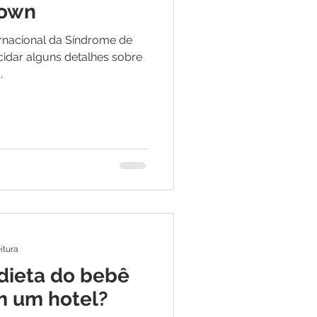
Down
ernacional da Síndrome de
idar alguns detalhes sobre
.
itura
dieta do bebê
 um hotel?