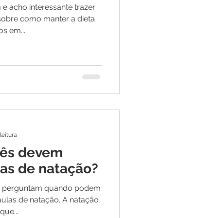
 e acho interessante trazer
sobre como manter a dieta
s em...
leitura
bês devem
as de natação?
e perguntam quando podem
aulas de natação. A natação
que...