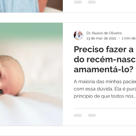
Dr. Aluísio de Oliveira
13 de mai. de 2021
1 min de
Preciso fazer a
do recém-nasc
amamentá-lo?
A maioria das minhas pacie
com essa dúvida. Ela é pur
princípio de que todos nós..