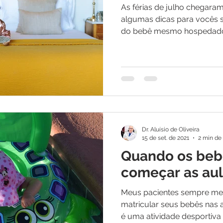
As férias de julho chegaram
algumas dicas para vocês 
do bebê mesmo hospedado
Dr. Aluísio de Oliveira
15 de set. de 2021
2 min de 
Quando os be
começar as aul
Meus pacientes sempre m
matricular seus bebês nas 
é uma atividade desportiva 