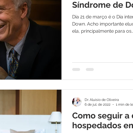
Síndrome de 
Dia 21 de março é o Dia int
Down. Acho importante eluc
ela, principalmente para os..
Dr. Aluísio de Oliveira
6 de jul. de 2022
1 min de le
Como seguir a 
hospedados em