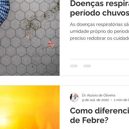
Doenças respir
período chuvo
As doenças respiratórias s
umidade próprio do período
preciso redobrar os cuidado
Dr. Aluísio de Oliveira
9 de out. de 2020
1 min de 
Como diferenci
de Febre?