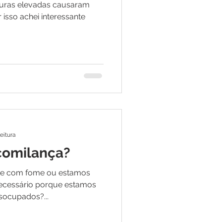
turas elevadas causaram
 isso achei interessante
leitura
comilança?
te com fome ou estamos
ecessário porque estamos
socupados?...