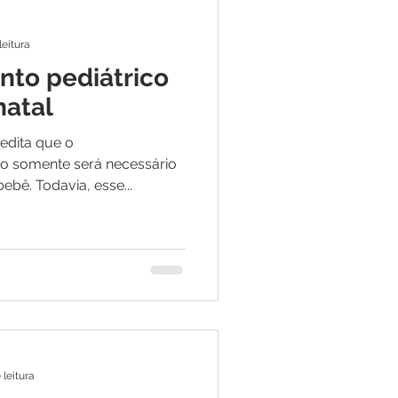
leitura
to pediátrico
natal
edita que o
o somente será necessário
bê. Todavia, esse...
 leitura