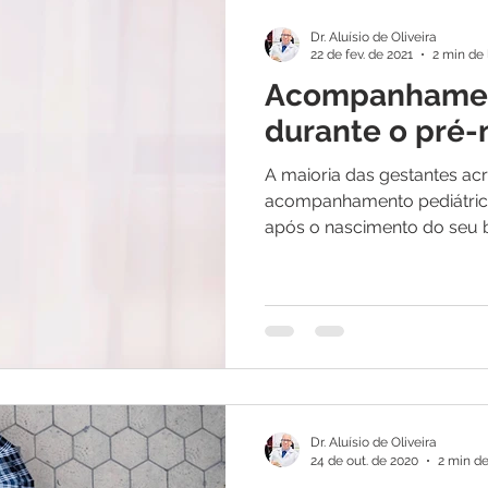
Dr. Aluísio de Oliveira
22 de fev. de 2021
2 min de 
Acompanhamen
durante o pré-
A maioria das gestantes acr
acompanhamento pediátric
após o nascimento do seu be
Dr. Aluísio de Oliveira
24 de out. de 2020
2 min de