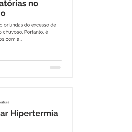
atórias no
so
ão oriundas do excesso de
 chuvoso. Portanto, é
s com a...
leitura
ar Hipertermia