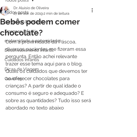
Todos posts
Dr. Aluísio de Oliveira
Todos posts
27 de abr. de 2019
2 min de leitura
Bebês podem comer
alimentação infantil
chocolate?
Doenças Infantis
maternidade e paternidade
Com a proximidade da Páscoa, 
diversos pacientes me fizeram essa 
Desenvolvimento Infantil
pergunta. Então achei relevante 
Cuidados Infantis
trazer esse tema aqui para o blog. 
Dicas de Viagem
Quais os cuidados que devemos ter 
ao oferecer chocolates para 
Covid-19
crianças? A partir de qual idade o 
consumo é seguro e adequado? E 
sobre as quantidades? Tudo isso será 
abordado no texto abaixo