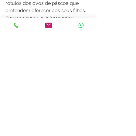
rótulos dos ovos de páscoa que 
pretendem oferecer aos seus filhos. 
Para conhecer as informações 
nutricionais, principalmente a 
quantidade de gorduras e 
carboidratos, bem como para saber 
se eles podem ser consumidos pela 
criança.
#babydicas
#chocolate
#ovosdepascoa
#pediatra
#paisdeprimeiraviagem
#mãedemenino
#mãedemenina
#crianca
#bebe
#draluisiodeoliveira
alimentação infantil