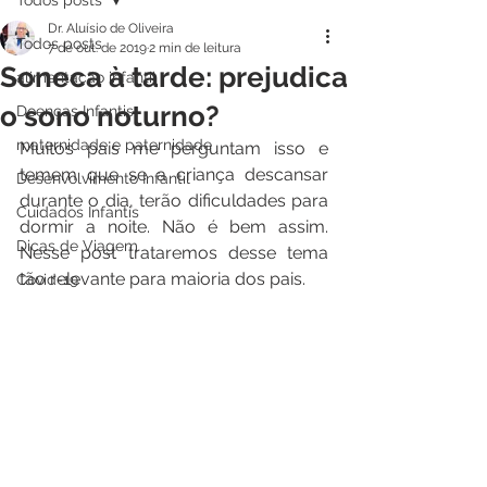
Todos posts
Dr. Aluísio de Oliveira
Todos posts
7 de out. de 2019
2 min de leitura
Soneca à tarde: prejudica
alimentação infantil
o sono noturno?
Doenças Infantis
maternidade e paternidade
Muitos pais me perguntam isso e 
temem que se a criança descansar 
Desenvolvimento Infantil
durante o dia, terão dificuldades para 
Cuidados Infantis
dormir a noite. Não é bem assim. 
Dicas de Viagem
Nesse post trataremos desse tema 
tão relevante para maioria dos pais.
Covid-19