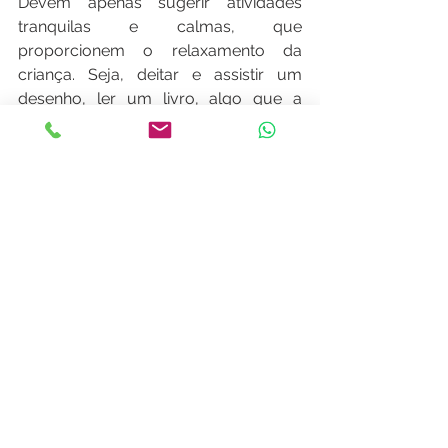
Devem apenas sugerir atividades 
tranquilas e calmas, que 
proporcionem o relaxamento da 
criança. Seja, deitar e assistir um 
desenho, ler um livro, algo que a 
descanse.
O sono vespertino ou uma pequena 
pausa durante o dia é importante, 
saudável e benéfica para todos nós.
#babydicas
#
sonecadatarde
#bebe
#crianca
#pediatra
#paisdeprimeiraviagem
#maedemenina
#futuramamae
#maedemenino
#paidemenina
#paideautista
#paidegemeos