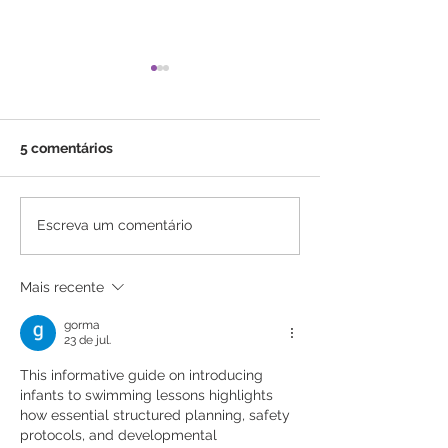
5 comentários
Mitos sobre a dentição
Até quando o m
Escreva um comentário
infantil
vai regurgitar?
Mais recente
gorma
23 de jul.
This informative guide on introducing 
infants to swimming lessons highlights 
how essential structured planning, safety 
protocols, and developmental 