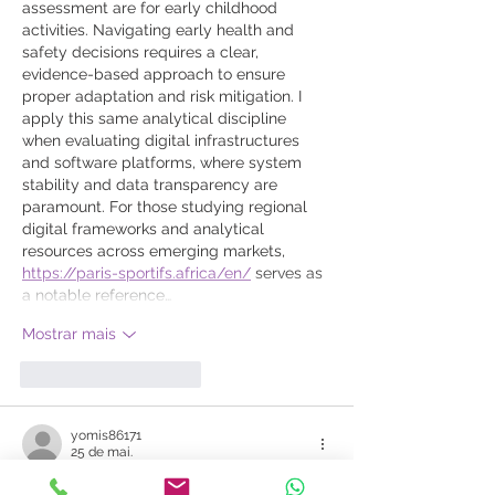
assessment are for early childhood 
activities. Navigating early health and 
safety decisions requires a clear, 
evidence-based approach to ensure 
proper adaptation and risk mitigation. I 
apply this same analytical discipline 
when evaluating digital infrastructures 
and software platforms, where system 
stability and data transparency are 
paramount. For those studying regional 
digital frameworks and analytical 
resources across emerging markets, 
https://paris-sportifs.africa/en/
 serves as 
a notable reference…
Mostrar mais
Curtir
Responder
yomis86171
25 de mai.
Excelente artículo que aclara muchas 