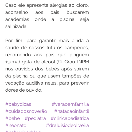
Caso ele apresente alergias ao cloro, 
aconselho aos pais buscarem 
academias onde a piscina seja 
salinizada.
Por fim, para garantir mais ainda a 
saúde de nossos futuros campeões, 
recomendo aos pais que pinguem 
1(uma) gota de álcool 70 Grau INPM 
nos ouvidos dos bebês após saírem 
da piscina ou que usem tampões de 
vedação auditiva neles, para prevenir 
dores de ouvido. 
#babydicas
#veraoemfamilia
#cuidadosnoverão
#natacaoinfantil
#bebe
#pediatra
#clinicapediatrica
#neonato
#draluisiodeoliveira