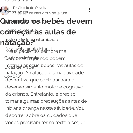
Todos posts
Dr. Aluísio de Oliveira
Todos posts
15 de set. de 2021
2 min de leitura
Quando os bebês devem
alimentação infantil
começar as aulas de
Doenças Infantis
maternidade e paternidade
natação?
Desenvolvimento Infantil
Meus pacientes sempre me 
Cuidados Infantis
perguntam quando podem 
matricular seus bebês nas aulas de 
Dicas de Viagem
natação. A natação é uma atividade 
Covid-19
desportiva que contribui para o 
desenvolvimento motor e cognitivo 
da criança. Entretanto, é preciso 
tomar algumas precauções antes de 
iniciar a criança nessa atividade. Vou 
discorrer sobre os cuidados que 
vocês precisam ter no texto a seguir.