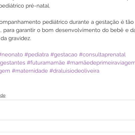
iátrico pré-natal.
mpanhamento pediátrico durante a gestação é tão i
o, para garantir o bom desenvolvimento do bebê e d
da gravidez.
#neonato
#pediatra
#gestacao
#consultaprenatal
gestantes
#futuramamãe
#mamãedeprimeiraviage
agem
#maternidade
#draluisiodeoliveira
ade