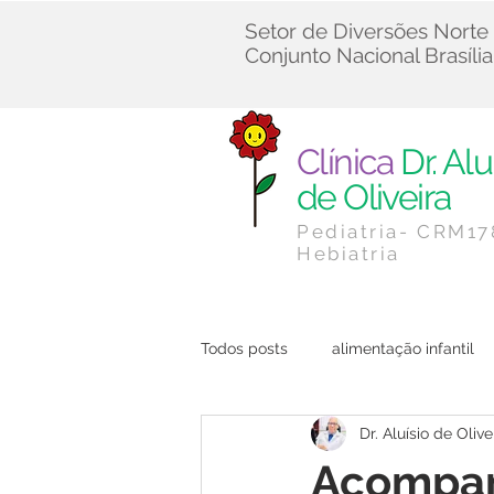
Setor de Diversões Norte
Conjunto Nacional Brasília
Clínica
Dr. Alu
de Oliveira
Pediatria- CRM1
Hebiatria
Todos posts
alimentação infantil
Dr. Aluísio de Olive
Cuidados Infantis
Dicas de 
Acompan