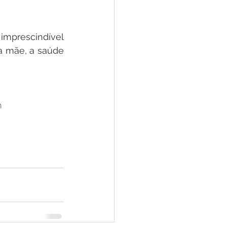
mprescindível 
a mãe, a saúde 
m