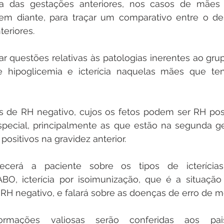
a das gestações anteriores, nos casos de mães 
em diante, para traçar um comparativo entre o de
eriores. 
r questões relativas às patologias inerentes ao gru
de hipoglicemia e icterícia naquelas mães que te
 de RH negativo, cujos os fetos podem ser RH posit
pecial, principalmente as que estão na segunda ge
ositivos na gravidez anterior. 
ecerá a paciente sobre os tipos de icterícias. 
ABO, icterícia por isoimunização, que é a situação
 RH negativo, e falará sobre as doenças de erro de 
ormações valiosas serão conferidas aos pai