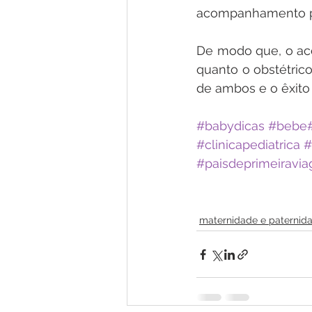
acompanhamento ped
De modo que, o aco
quanto o obstétric
de ambos e o êxito 
#babydicas
#bebe
#clinicapediatrica
#
#paisdeprimeiravi
maternidade e paternid