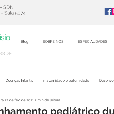
 - SDN
 - Sala 5074
ísio
Blog
SOBRE NÓS
ESPECIALIDADES
788DF
Doenças Infantis
maternidade e paternidade
Desenvol
ira
22 de fev. de 2021
2 min de leitura
Viagem
Covid-19
hamento pediátrico du