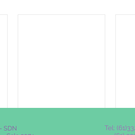
Tel: (61)3
e - SDN