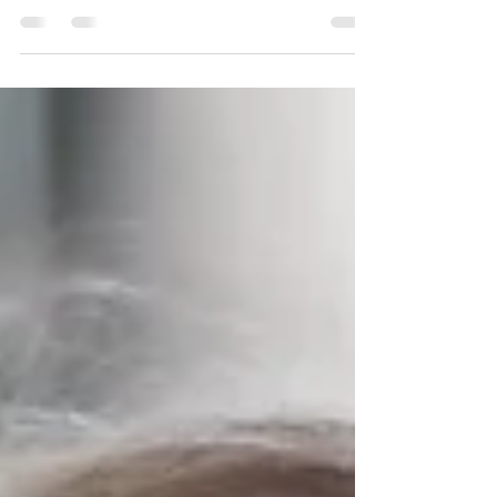
Sábado é dia das crianças e muitos de vocês já
devem ter adquirido os presentes de seus filhos.
Quebra-cabeças, slime, legos,...