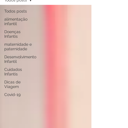
Todos posts
Todos posts
alimentação
infantil
Doenças
Infantis
maternidade e
paternidade
Desenvolvimento
Infantil
Cuidados
Infantis
Dicas de
Viagem
Covid-19