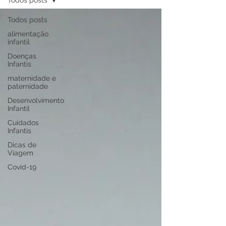
Todos posts
Todos posts
alimentação
infantil
Doenças
Infantis
maternidade e
paternidade
Desenvolvimento
Infantil
Cuidados
Infantis
Dicas de
Viagem
Covid-19