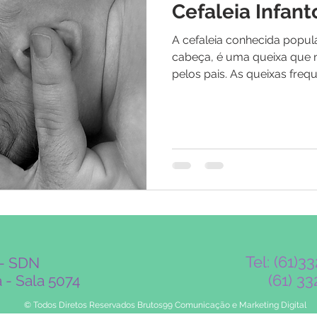
Cefaleia Infant
A cefaleia conhecida popu
cabeça, é uma queixa que 
pelos pais. As queixas frequ
Tel: (61)3
e - SDN
(61) 3
 - Sala 5074
© Todos Diretos Reservados Brutos99 Comunicação e Marketing Digital