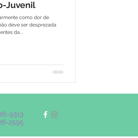
o-Juvenil
larmente como dor de
não deve ser desprezada
entes da...
326-9313
326-2595