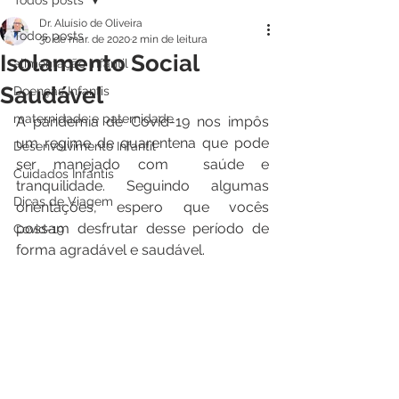
Todos posts
Dr. Aluísio de Oliveira
Todos posts
30 de mar. de 2020
2 min de leitura
Isolamento Social
alimentação infantil
Saudável
Doenças Infantis
maternidade e paternidade
A pandemia de Covid-19 nos impôs 
um regime de quarentena que pode 
Desenvolvimento Infantil
ser manejado com  saúde e 
Cuidados Infantis
tranquilidade. Seguindo algumas 
Dicas de Viagem
orientações, espero que vocês 
possam desfrutar desse período de 
Covid-19
forma agradável e saudável.