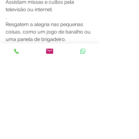
Assistam missas e cultos pela 
televisão ou internet.
.
Resgatem a alegria nas pequenas 
coisas, como um jogo de baralho ou 
uma panela de brigadeiro.
.
Com simplicidade e leveza nós 
seremos capazes de passar por tudo 
isso longe da agonia e do desespero.
.
#
babydicas
#
isolamentosaudavel
#
quarentena
#
neonato
#
idosos
#
pais
#
maes
#
criancas
#
vodemenina
#
paidemenina
#
mãedemenino
#
bebe
Covid-19